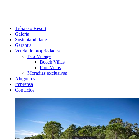
Tróia e o Resort
Galeria
Sustentabilidade
Garantia
Venda de propriedades
Eco-Village
Beach Villas
Pine Villas
Moradias exclusivas
Alugueres
Imprensa
Contactos