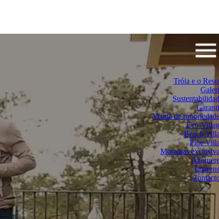
Tróia e o Reso
Galer
Sustentabilida
Garant
Venda de propriedad
Eco-Villa
Beach Vill
Pine Vill
Moradias exclusiv
Aluguer
Impren
Contact