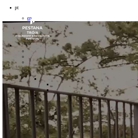
pt
en
es
fr