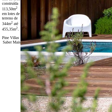
construída
2
113,50m
em lotes de
terreno de
2
344m
até
2
455,35m
.
Pine Villas
Saber Mais