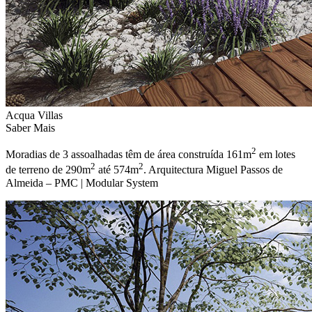
Acqua Villas
Saber Mais
2
Moradias de 3 assoalhadas têm de área construída 161m
em lotes
2
2
de terreno de 290m
até 574m
. Arquitectura Miguel Passos de
Almeida – PMC | Modular System