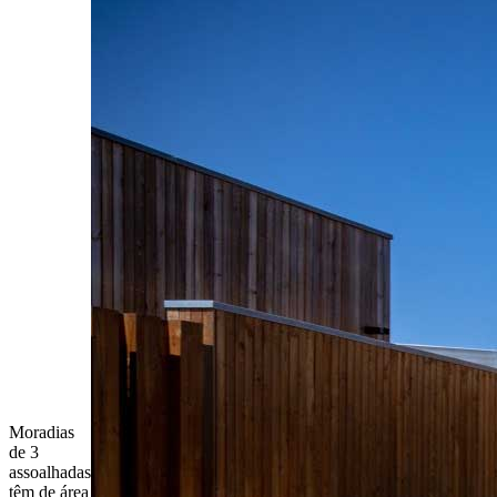
Moradias
de 3
assoalhadas
têm de área