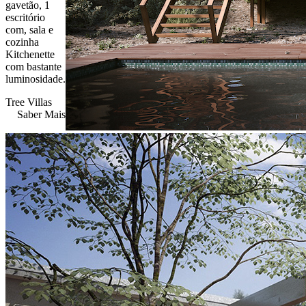
gavetão, 1
escritório
com, sala e
cozinha
Kitchenette
com bastante
luminosidade.
Tree Villas
Saber Mais