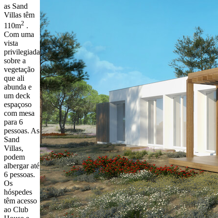
as Sand
Villas têm
2
110m
.
Com uma
vista
privilegiada
sobre a
vegetação
que ali
abunda e
um deck
espaçoso
com mesa
para 6
pessoas. As
Sand
Villas,
podem
albergar até
6 pessoas.
Os
hóspedes
têm acesso
ao Club