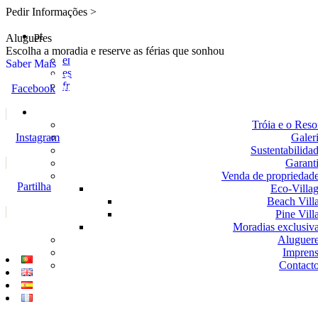
Pedir Informações >
pt
Alugueres
Escolha a moradia e reserve as férias que sonhou
en
Saber Mais
es
fr
Facebook
Tróia e o Reso
Instagram
Galer
Sustentabilida
Garant
Venda de propriedad
Partilha
Eco-Villa
Beach Vill
Pine Vill
Moradias exclusiv
Aluguer
Impren
Contact