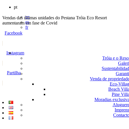
pt
en
Vendas das últimas unidades do Pestana Tróia Eco Resort
es
aumentaram em fase de Covid
fr
Facebook
Instagram
Tróia e o Reso
Galer
Sustentabilida
Partilha
Garant
Venda de propriedad
Eco-Villa
Beach Vill
Pine Vill
Moradias exclusiv
Aluguer
Impren
Contact