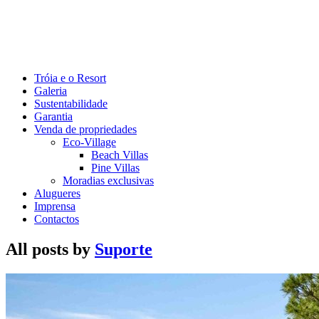
Tróia e o Resort
Galeria
Sustentabilidade
Garantia
Venda de propriedades
Eco-Village
Beach Villas
Pine Villas
Moradias exclusivas
Alugueres
Imprensa
Contactos
All posts by
Suporte