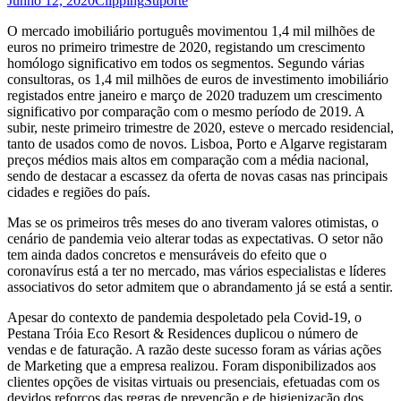
Junho 12, 2020
Clipping
Suporte
O mercado imobiliário português movimentou 1,4 mil milhões de
euros no primeiro trimestre de 2020, registando um crescimento
homólogo significativo em todos os segmentos. Segundo várias
consultoras, os 1,4 mil milhões de euros de investimento imobiliário
registados entre janeiro e março de 2020 traduzem um crescimento
significativo por comparação com o mesmo período de 2019. A
subir, neste primeiro trimestre de 2020, esteve o mercado residencial,
tanto de usados como de novos. Lisboa, Porto e Algarve registaram
preços médios mais altos em comparação com a média nacional,
sendo de destacar a escassez da oferta de novas casas nas principais
cidades e regiões do país.
Mas se os primeiros três meses do ano tiveram valores otimistas, o
cenário de pandemia veio alterar todas as expectativas. O setor não
tem ainda dados concretos e mensuráveis do efeito que o
coronavírus está a ter no mercado, mas vários especialistas e líderes
associativos do setor admitem que o abrandamento já se está a sentir.
Apesar do contexto de pandemia despoletado pela Covid-19, o
Pestana Tróia Eco Resort & Residences duplicou o número de
vendas e de faturação. A razão deste sucesso foram as várias ações
de Marketing que a empresa realizou. Foram disponibilizados aos
clientes opções de visitas virtuais ou presenciais, efetuadas com os
devidos reforços das regras de prevenção e de higienização dos